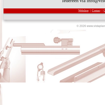
Iedereen via info@vist
Webshop
|
Contact
|
O
© 2026 www.vistaplan