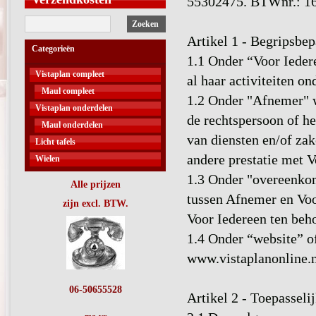
55302475. BTWnr.: 16
Zoeken
Artikel 1 - Begripsbep
Categorieën
1.1 Onder “Voor Ieder
Vistaplan compleet
al haar activiteiten o
Maul compleet
1.2 Onder "Afnemer" w
Vistaplan onderdelen
de rechtspersoon of h
Maul onderdelen
van diensten en/of zak
Licht tafels
andere prestatie met 
Wielen
1.3 Onder "overeenkom
Alle prijzen
tussen Afnemer en Voor
zijn excl. BTW.
Voor Iedereen ten beh
1.4 Onder “website” o
www.vistaplanonline.n
06-50655528
Artikel 2 - Toepassel