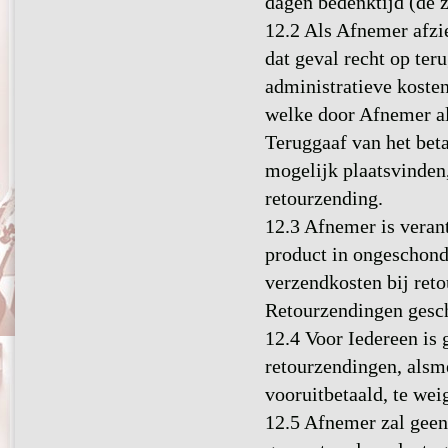
dagen bedenktijd (de 
12.2 Als Afnemer afzi
dat geval recht op ter
administratieve koste
welke door Afnemer al 
Teruggaaf van het bet
mogelijk plaatsvinden,
retourzending.
12.3 Afnemer is verant
product in ongeschond
verzendkosten bij ret
Retourzendingen gesch
12.4 Voor Iedereen is 
retourzendingen, alsm
vooruitbetaald, te wei
12.5 Afnemer zal geen