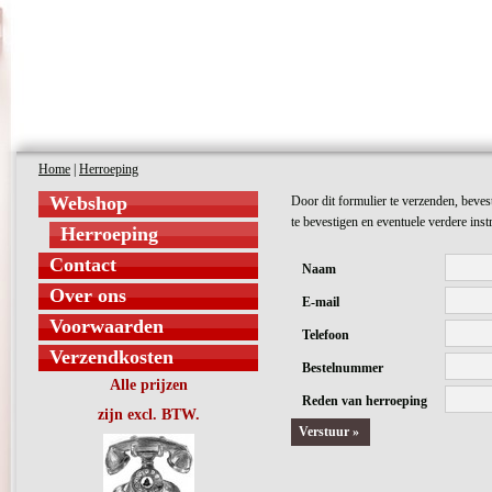
Home
|
Herroeping
Webshop
Door dit formulier te verzenden, beves
te bevestigen en eventuele verdere instr
Herroeping
Contact
Naam
Over ons
E-mail
Voorwaarden
Telefoon
Verzendkosten
Bestelnummer
Alle prijzen
Reden van herroeping
zijn excl. BTW.
Verstuur »