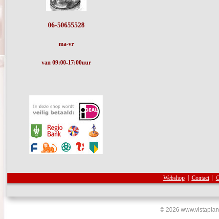
06-50655528
ma-vr
van 09:00-17:00uur
Webshop
|
Contact
|
O
© 2026 www.vistaplan